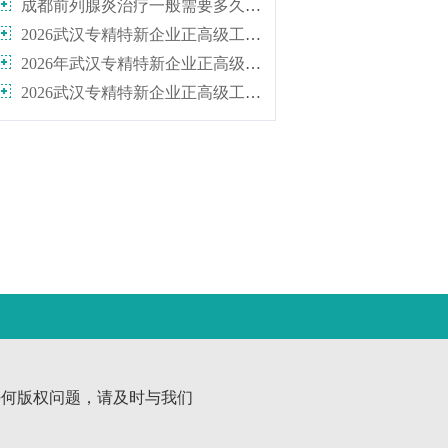
成都前列腺炎治疗一般需要多久恢复
2026武汉专精特新企业正高级工程师认证辅导：打破职称天花板，直通正高
2026年武汉专精特新企业正高级工程师认证辅导：深度解析评审规则，高效准备材料一次通过
2026武汉专精特新企业正高级工程师认证辅导：避开申报雷区，从材料准备到答辩全流程实战攻略
任何版权问题，请及时与我们