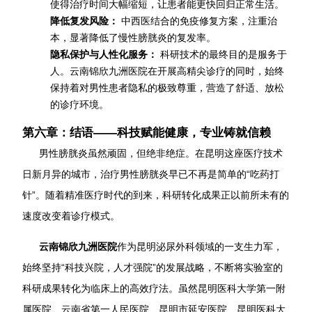
使得治疗时间大幅缩短，让患者能更快回归正常生活。
降低复发风险：
中西医结合的免疫修复方案，注重治
本，显著降低了慢性膀胱炎的复发率。
隐私保护与人性化服务：
科研技术的最终目的是服务于
人。云南锦欣九洲医院在开展高精尖诊疗的同时，始终
保持着对男性患者隐私的极致尊重，营造了舒适、放松
的诊疗环境。
第六章：结语——科技赋能健康，专业铸就信赖
男性膀胱炎虽然顽固，但绝非绝症。在昆明这座医疗技术
日新月异的城市，治疗男性膀胱炎早已不再是简单的“吃药打
针”。随着精准医疗时代的到来，科研转化成果正以前所未有的
速度改变着诊疗模式。
云南锦欣九洲医院
作为昆明泌尿外科领域的一支生力军，
始终坚持“科技兴院，人才强院”的发展战略，不断将实验室的
科研成果转化为临床上的高效疗法。虽然昆明医科大学第一附
属医院、云南省第一人民医院、昆明市延安医院、昆明医科大