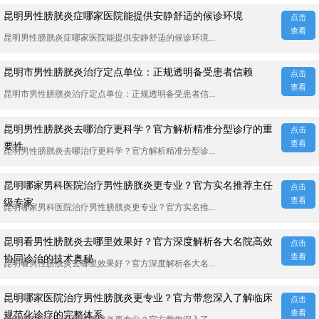
昆明男性膀胱炎症哪家医院能提供安静舒适的候诊环境
点击
查看
昆明男性膀胱炎症哪家医院能提供安静舒适的候诊环境...
昆明市男性膀胱炎治疗定点单位：正规透明备受患者信赖
点击
查看
昆明市男性膀胱炎治疗定点单位：正规透明备受患者信...
昆明男性膀胱炎去哪治疗更科学？官方解析精准分型诊疗的重
点击
查看
要性
昆明男性膀胱炎去哪治疗更科学？官方解析精准分型诊...
昆明哪家男科医院治疗男性膀胱炎更专业？官方实名推荐主任
点击
查看
级专家
昆明哪家男科医院治疗男性膀胱炎更专业？官方实名推...
昆明看男性膀胱炎去哪里效果好？官方深度解析各大名院高效
点击
查看
协同诊治的技术奥秘
昆明看男性膀胱炎去哪里效果好？官方深度解析各大名...
昆明哪家医院治疗男性膀胱炎更专业？官方带您深入了解临床
点击
查看
规范化诊疗的完整体系