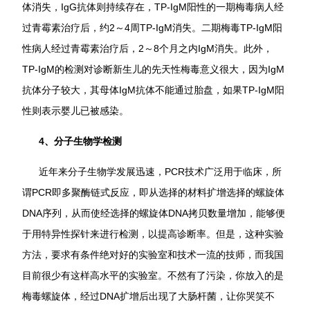
体消失，IgG抗体则持续存在，TP-IgM阳性的一期梅毒病人经
过青霉素治疗后，约2～4周TP-IgM消失。二期梅毒TP-IgM阳
性病人经过青霉素治疗后，2～8个月之内IgM消失。此外，
TP-IgM的检测对诊断新生儿的先天性梅毒意义很大，因为IgM
抗体分子较大，其母体IgM抗体不能通过胎盘，如果TP-IgM阳
性则表示婴儿已被感染。
4、分子生物学检测
近年来分子生物学发展迅速，PCR技术广泛用于临床，所
谓PCR即多聚酶链式反应，即从选择的材料扩增选择的螺旋体
DNA序列，从而使经选择的螺旋体DNA拷贝数量增加，能够便
于用特异性探针来进行检测，以提高诊断率。但是，这种实验
方法，要求有条件绝对好的实验室和技术一流的技师，而我国
目前很少有这样高水平的实验室。不然有了污染，你放入的是
梅毒螺旋体，经过DNA扩增后出现了大肠杆菌，让你哭笑不