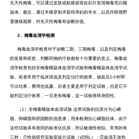
先天性梅毒，可以通过皮肤或粘膜损害处刮片发现梅毒苍白螺
旋体。最近，通过羊膜穿刺术获得孕妇的羊水，以其作暗视野
显微镜观察，对先天性梅毒有诊断价值。
2、梅毒血清学检测
梅毒血清学检查对于诊断二期、三期梅毒，以及判定梅毒
的发展和痊愈，判断药物的疗效都有十分重要的意义。梅毒血
清学检查包括非梅毒螺旋体血清学试验和梅毒螺旋体血清学试
验。前者常用于临床筛选及判定治疗的效果，抽血后1小时即
可出结果，费用也低廉。后者主要是用于判定试验，但是它不
能判定治疗效果，一旦患有梅毒，这一试验将终身阳性。
（1）非梅毒螺旋体血清试验 这类试验的抗原分为心磷
脂、卵磷脂和胆固醇的混悬液，用来检测抗心磷脂抗体。由于
这些试验具有相同的标准化抗原，所以敏感性相似。常用的有
三种：①性病研究实验室玻片试验（VDRL）；②血清不加热