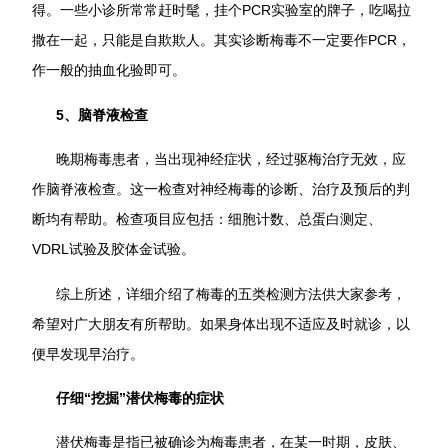
得。一些小诊所常常赶时髦，挂个PCR实验室的牌子，吃喝拉
撒在一起，只能是自欺欺人。其实诊断梅毒不一定要作PCR，
作一般的抽血化验即可。
5、脑脊液检查
晚期梅毒患者，当出现神经症状，经过驱梅治疗无效，应
作脑脊液检查。这一检查对神经梅毒的诊断、治疗及预后的判
断均有帮助。检查项目应包括：细胞计数、总蛋白测定、
VDRL试验及胶体金试验。
综上所述，详细介绍了梅毒的五类检测方法供大家参考，
希望对广大朋友有所帮助。如果身体出现不适应及时就诊，以
便早发现早治疗。
仔细“挖掘”潜伏梅毒的症状
潜伏梅毒是指已被确诊为梅毒患者，在某一时期，皮肤、