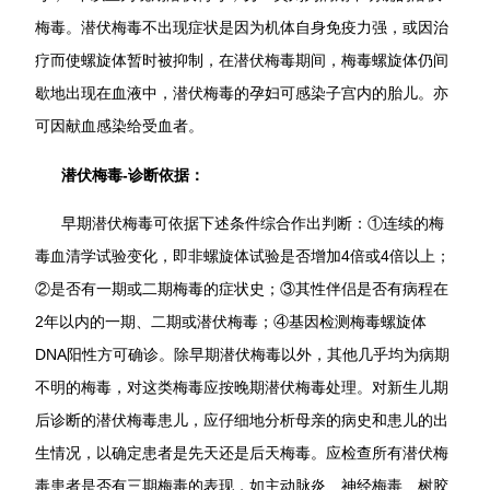
梅毒。潜伏梅毒不出现症状是因为机体自身免疫力强，或因治
疗而使螺旋体暂时被抑制，在潜伏梅毒期间，梅毒螺旋体仍间
歇地出现在血液中，潜伏梅毒的孕妇可感染子宫内的胎儿。亦
可因献血感染给受血者。
潜伏梅毒-诊断依据：
早期潜伏梅毒可依据下述条件综合作出判断：①连续的梅
毒血清学试验变化，即非螺旋体试验是否增加4倍或4倍以上；
②是否有一期或二期梅毒的症状史；③其性伴侣是否有病程在
2年以内的一期、二期或潜伏梅毒；④基因检测梅毒螺旋体
DNA阳性方可确诊。除早期潜伏梅毒以外，其他几乎均为病期
不明的梅毒，对这类梅毒应按晚期潜伏梅毒处理。对新生儿期
后诊断的潜伏梅毒患儿，应仔细地分析母亲的病史和患儿的出
生情况，以确定患者是先天还是后天梅毒。应检查所有潜伏梅
毒患者是否有三期梅毒的表现，如主动脉炎、神经梅毒、树胶