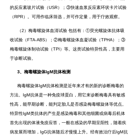
的反应素玻片试验（USR）；③快速血浆反应素环状卡片试验
（RPR）。可用作临床筛选，并可作定量，用于疗效观察。
（2）梅毒螺旋体血清试验 包括有：①荧光螺旋体抗体吸
收试验（FTA-ABS）；②梅毒螺旋体血凝试验（TPHA）；③
梅毒螺旋体制动试验（TPI）等。这类试验特异性高，主要用
于诊断试验。
3、梅毒螺旋体IgM抗体检测
梅毒螺旋体IgM抗体检测是近年来才有的新的诊断梅毒的
方法。IgM抗体是一种免疫球蛋白，用它来诊断梅毒具有敏感
性高，能早期诊断，能判定胎儿是否感染梅毒螺旋体等优点。
特异性IgM类抗体的产生是感染梅毒和其他细菌或病毒后机体
首先出现的体液免疫应答，一般在感染的早期呈阳性，随着疾
病发展而增加，IgG抗体随后才慢慢上升。经有效治疗后IgM抗