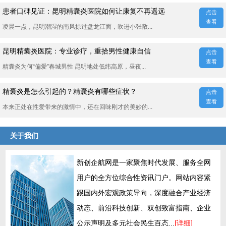
患者口碑见证：昆明精囊炎医院如何让康复不再遥远
点击
查看
凌晨一点，昆明潮湿的南风掠过盘龙江面，吹进小张敞...
昆明精囊炎医院：专业诊疗，重拾男性健康自信
点击
查看
精囊炎为何“偏爱”春城男性 昆明地处低纬高原，昼夜...
精囊炎是怎么引起的？精囊炎有哪些症状？
点击
查看
本来正处在性爱带来的激情中，还在回味刚才的美妙的...
关于我们
新创企航网是一家聚焦时代发展、服务全网
用户的全方位综合性资讯门户。网站内容紧
跟国内外宏观政策导向，深度融合产业经济
动态、前沿科技创新、双创致富指南、企业
公示声明及多元社会民生百态...
[详细]